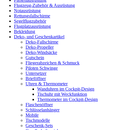
Pilotenausrüstung
Flugzeug-Zubehör & Ausrüstung
Notausrüstung
Rettungsfallschirme
Segelflugzubehör
Flugplatzausrüstung
Bekleidung
Deko- und Geschenkartikel
Deko-Fallschirme
Deko-Propeller
Deko-Windsäcke
Gutschein
Fliegerabzeichen & Schmuck
Piloten Schwinge
Untersetzer
Brieföffner
Uhren & Thermometer
Wanduhren im Cockpit-Design
Tischuhr mit Weckfunktion
Thermometer im Cockpit-Design
Flaschenöffner
Schlüsselanhänger
Mobile
Tischmodelle
Geschenk-Sets