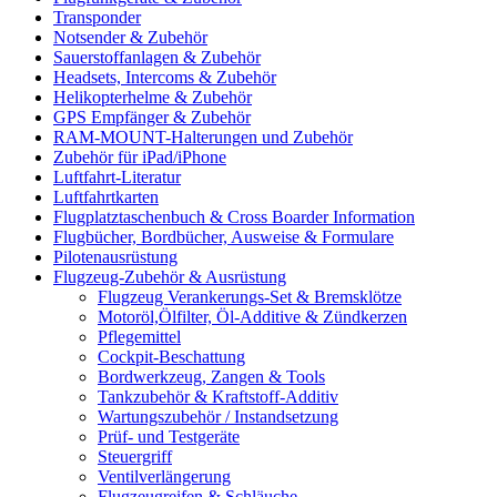
Transponder
Notsender & Zubehör
Sauerstoffanlagen & Zubehör
Headsets, Intercoms & Zubehör
Helikopterhelme & Zubehör
GPS Empfänger & Zubehör
RAM-MOUNT-Halterungen und Zubehör
Zubehör für iPad/iPhone
Luftfahrt-Literatur
Luftfahrtkarten
Flugplatztaschenbuch & Cross Boarder Information
Flugbücher, Bordbücher, Ausweise & Formulare
Pilotenausrüstung
Flugzeug-Zubehör & Ausrüstung
Flugzeug Verankerungs-Set & Bremsklötze
Motoröl,Ölfilter, Öl-Additive & Zündkerzen
Pflegemittel
Cockpit-Beschattung
Bordwerkzeug, Zangen & Tools
Tankzubehör & Kraftstoff-Additiv
Wartungszubehör / Instandsetzung
Prüf- und Testgeräte
Steuergriff
Ventilverlängerung
Flugzeugreifen & Schläuche