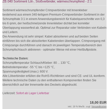
ZB.040 Sortiment Löt-, Stoßverbinder, wärmeschrumpfend - 2:1
Sortiment wärmeschrumpfender Crimpverbinder mit Innenkleber
bestehend aus einem 340-teiligem Premium-Crimpverbinder-Sortiment in der
Schrumpfrate 3:1 in einem Anwendungsbereich für Kabelquerschnitte von 0,3
bis 6 qmm, der heißschmelzende Innenkleber dichtet bei korrekter
Überlappung wasserfest ab. Optimal zur Reparatur oder Verbinden von Kabeln
und Leitern.
Die Anwendung ist sehr simpel: Kabel abisolieren und auf beiden Seiten
einführen bis sich die abisolierten Kabelenden überlappen. Crimpvorgang mit
Crimpzange durchführen und danach im jeweiligen Temperaturbereich den
Schrumpfschlauch aktivieren - optimaler Weise mit einer Heißluftpistole.
Technische Daten:
Schrumpftemperatur Schlauch/Kleber: 80 ... 130 °C,
Betriebstemperatur: -55 °C bis +125 °C,
Spannungsfestigkeit (max.): 600 V.
Alle Lötverbinder erfüllen die RoHS-Richtlinien und sind CE- und UL-konform.
Weitere technische Daten zu den enthaltenen Komponenten finden Sie
übersichtlich auf der Innenseite des Deckels abgedruckt.
Lieferzeit:
Sofort ab Lager Lieferbar
18,00 EUR
inkl. 19 % MwSt. zzgl.
Versandkosten