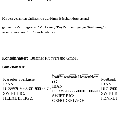
Für den gesamten Onlineshop der Firma Büscher Flugversand
gelten die Zahlungsarten "
Vorkasse
", "
PayPal"
,
und gegen "
Rechnung
" nur
wenn schon eine Kd.-Nr.vorhanden ist.
Kontoinhaber:
Büscher Flugversand GmbH
Bankkonten:
Raiffeisenbank HessenNord
Kasseler Sparkasse
Postbank
eG
IBAN
IBAN
IBAN
DE55520503530130000970
DE13500
DE33520635500001100440
SWIFT BIC:
SWIFT B
SWIFT BIC:
HELADEF1KAS
PBNKD
GENODEF1WOH