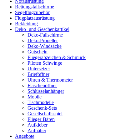
Notausrüstung
Rettungsfallschirme
Segelflugzubehör
Flugplatzausrüstung
Bekleidung
Deko- und Geschenkartikel
Deko-Fallschirme
Deko-Propeller
Deko-Windsäcke
Gutschein
Fliegerabzeichen & Schmuck
Piloten Schwinge
Untersetzer
Brieföffner
Uhren & Thermometer
Flaschenöffner
Schlüsselanhänger
Mobile
Tischmodelle
Geschenk-Sets
Gesellschaftsspiel
Flieger-Bären
Aufkleber
Aufnäher
Angebote